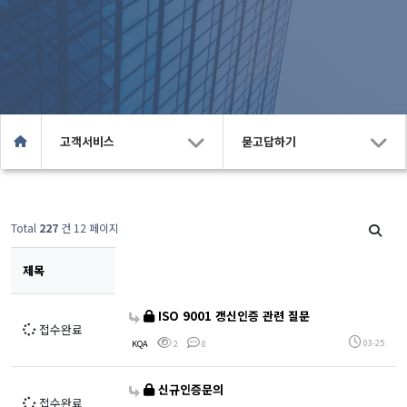
고객서비스
묻고답하기
Total
227
건 12 페이지
제목
ISO 9001 갱신인증 관련 질문
접수완료
03-25
KQA
2
0
신규인증문의
접수완료