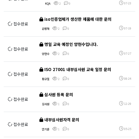
07-23
KQA
2
0
iso인증업체가 생산한 제품에 대한 문의
접수완료
07-19
은평재
2
0
명일 교육 예정인 양현수입니다.
접수완료
07-27
양현수
2
0
ISO 27001 내부심사원 교육 일정 문의
접수완료
08-24
황규철
2
0
심사원 등록 문의
접수완료
12-29
심사원
1
0
내부심사원자격 문의
접수완료
05-25
안기훈
1
0