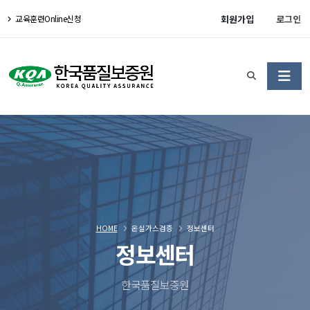
회원가입
로그인
교육훈련Online신청
HOME
온실가스검증
정보센터
정보센터
한국품질보증원