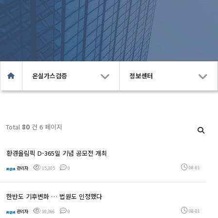
온실가스검증
정보센터
Total
80
건 6 페이지
환경올림픽 D-365일 기념 공모전 개최
08-01
관리자
15,305
0
한반도 기후변화 … 법원도 인정했다
08-01
관리자
10,366
0