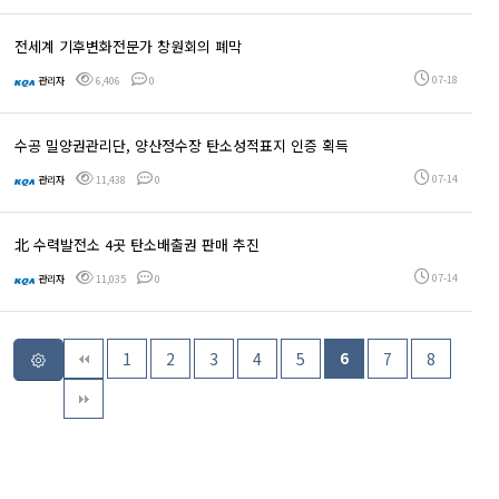
전세계 기후변화전문가 창원회의 폐막
07-18
관리자
6,406
0
수공 밀양권관리단, 양산정수장 탄소성적표지 인증 획득
07-14
관리자
11,438
0
北 수력발전소 4곳 탄소배출권 판매 추진
07-14
관리자
11,035
0
1
2
3
4
5
6
7
8