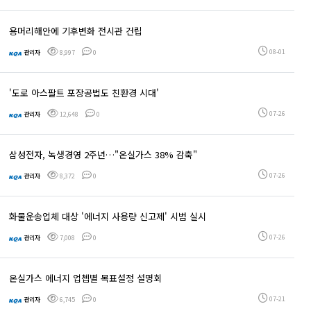
용머리해안에 기후변화 전시관 건립
08-01
관리자
8,997
0
'도로 아스팔트 포장공법도 친환경 시대'
07-26
관리자
12,648
0
삼성전자, 녹생경영 2주년…"온실가스 38% 감축"
07-26
관리자
8,372
0
화물운송업체 대상 '에너지 사용량 신고제' 시범 실시
07-26
관리자
7,008
0
온실가스 에너지 업쳅별 목표설정 설명회
07-21
관리자
6,745
0