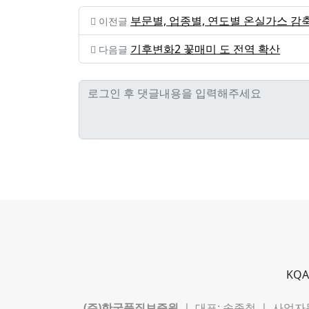
부문별, 업종별, 연도별 온실가스 감
이전글
기후변화2 꽃매미 도 전역 확산
다음글
KQA
(주)한국품질보증원
ㅣ 대표: 송종철 ㅣ 사업자등록번