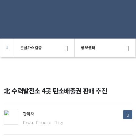
온실가스검증
정보센터
北 수력발전소 4곳 탄소배출권 판매 추진
관리자
07-14
11,031 회
0 건