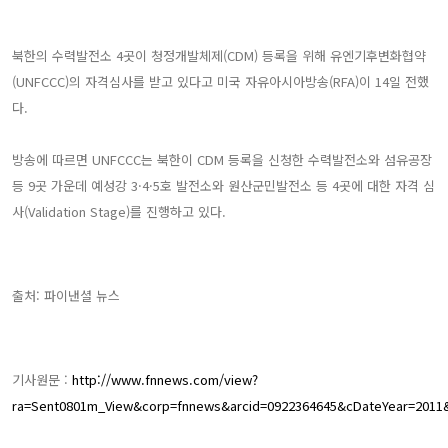
북한의 수력발전소 4곳이 청정개발체제(CDM) 등록을 위해 유엔기후변화협약
(UNFCCC)의 자격심사를 받고 있다고 미국 자유아시아방송(RFA)이 14일 전했
다.
방송에 따르면 UNFCCC는 북한이 CDM 등록을 신청한 수력발전소와 섬유공장
등 9곳 가운데 예성강 3·4·5호 발전소와 원산군민발전소 등 4곳에 대한 자격 심
사(Validation Stage)를 진행하고 있다.
출처: 파이낸셜 뉴스
기사원문 :
http://www.fnnews.com/view?
ra=Sent0801m_View&corp=fnnews&arcid=0922364645&cDateYear=201