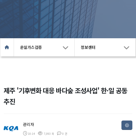
온실가스검증
정보센터
제주 '기후변화 대응 바다숲 조성사업' 한·일 공동
추진
관리자
10-14
7,093 회
0 건