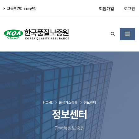
회원가입
로그인
교육훈련Online신청
HOME
온실가스검증
정보센터
정보센터
한국품질보증원