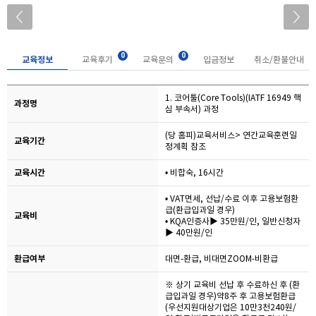
0
0
교육정보
교육후기
교육문의
입금정보
취소/환불안내
1. 코어툴(Core Tools)(IATF 16949 핵
과정명
심 부속서) 과정
(당 홈피)교육서비스> 연간교육훈련일
교육기간
정계획 참조
교육시간
• 비합숙, 16시간
• VAT면세, 선납/수료 이후 고용보험환
급(환급입과일 경우)
교육비
• KQA인증사▶ 35만원/인, 일반신청자
▶ 40만원/인
환급여부
대면-환급, 비대면ZOOM-비환급
※ 상기 교육비 선납 후 수료하신 후 (환
급입과일 경우)약8주 후 고용보험환급
(우선지원대상기업은 10만3천240원/