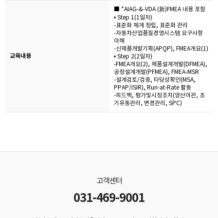
■ *AIAG-&-VDA (新)FMEA 내용 포함
• Step 1(1일차)
-표준화 체계 정립, 표준화 관리
-자동차산업품질경영시스템 요구사항
이해
-신제품개발기획(APQP), FMEA개요(1)
교육내용
• Step 2(2일차)
-FMEA개요(2), 제품설계개발(DFMEA),
공정설계개발(PFMEA), FMEA-MSR
-설계검토/검증, 타당성확인(MSA,
PPAP/ISIR), Run-at-Rate 활동
-피드백, 평가및시정조치(양산이관, 초
기유동관리, 변경관리, SPC)
고객센터
031-469-9001