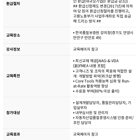
인 환급(대규모기업은 환급금 감소))
환급절차
## 환급신청제도 변경(2017년)에 의하
여 당 원이 환급신청절차를 진행하고,
고용노동부가 사업주계좌로 직접 송금
해 드리는 방식 ##
• 한국품질보증원 강의장(경기도 안양시
교육장소
만안구 만안로 49)
강사정보
교육페이지 참고
• 최신교재 제공[AIAG-&-VDA
(新)FMEA 내용 포함]
• 고객니즈 및 조직의 목표에 적합한 설
교육특전
계·개발방법 파악(워크샵 병행)
• Core Tools 적용능력 심화 및 Run-
at-Rate 활동역량 향상
• 수료증 부여(80% 이상 출석)
• 설계개발담당자, 품질관리담당자, 기
업실무자
참가대상
• 내부심사원 및 관리자
• 자동차산업품질경영시스템 인증 준비/
추진 담당자
교육효과
교육페이지 참고