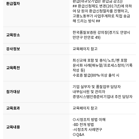
환급(대규모기업은 환급금 감소))
환급절차
## 환급신청제도 변경(2017년)에 의하
여 당 원이 환급신청절차를 진행하고,
고용노동부가 사업주계좌로 직접 송금
해 드리는 방식 ##
한국품질보증원 강의장(경기도 안양시
교육장소
만안구 만안로 49)
강사정보
교육페이지 참고
최신교재 포함 및 중식/노트/펜 포함
문서화 사례(매뉴얼/프로세스정의/기록
교육특전
작성 등)
수료증 발급(80% 이상 출석 시
기업 실무자 및 품질업무 담당자
참가대상
내부심사원 및 관리자
경영시스템인증준비기업내 추진 담당자
교육효과
교육페이지 참고
⊙시정조치 방법 이해
-8D 전개 방법
교육내용
-시정조치 사례연구
⊙Q&A