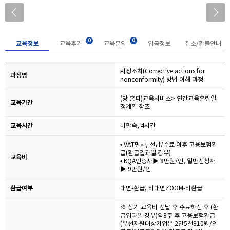
0
0
교육정보
교육후기
교육문의
입금정보
취소/환불안내
시정조치(Corrective actions for
과정명
nonconformity) 방법 이해 과정
(당 홈피)교육서비스> 연간교육훈련일
교육기간
정계획 참조
교육시간
비합숙, 4시간
• VAT면세, 선납/수료 이후 고용보험환
급(환급입과일 경우)
교육비
• KQA인증사▶ 8만원/인, 일반신청자
▶ 9만원/인
환급여부
대면-환급, 비대면ZOOM-비환급
※ 상기 교육비 선납 후 수료하신 후 (환
급입과일 경우)약8주 후 고용보험환급
(우선지원대상기업은 2만5천810원/인