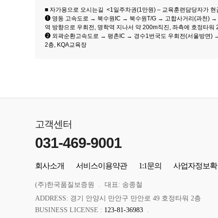
■ 자가용으로 오시는길 <1일주차권(1만원) – 교육훈련담당자가 
❶ 영동 고속도로 → 북수원IC → 북수원T/G → 고합사거리(과천)
역 방향으로 우회전, 명학역 지나서 약 200m직진, 좌측에 호정타워 
❷ 외곽순환고속도로 → 평촌IC → 경수1번국도 우회전(서울방면) →
2층, KQA교육장
고객센터
031-469-9001
회사소개
서비스이용약관
1:1문의
사업자정보확
(주)한국품질보증원
대표: 송종철
ADDRESS: 경기 안양시 만안구 만안로 49 호정타워 2층
BUSINESS LICENSE :
123-81-36983