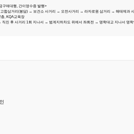
현금구매대행, 간이영수증 발행>
 → 고합삼거리(봉담) → 보건소 사거리 → 오전사거리 → 라자로원 삼거리 → 해태제과
2층, KQA교육장
 직진 후 사거리 1회 지나서 → 범계지하차도 위에서 좌회전 → 명학대교 지나서 명학역
인