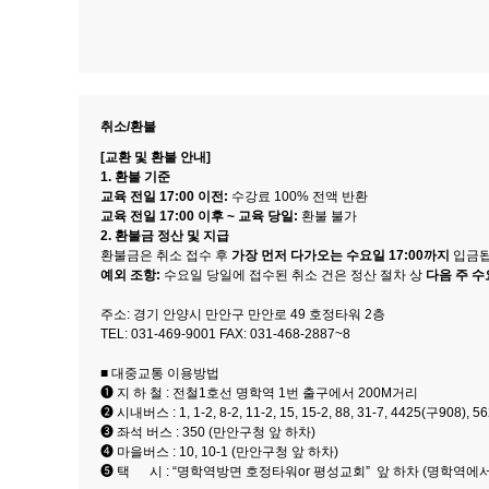
취소/환불
[교환 및 환불 안내]
1. 환불 기준
교육 전일 17:00 이전:
수강료 100% 전액 반환
교육 전일 17:00 이후 ~ 교육 당일:
환불 불가
2. 환불금 정산 및 지급
환불금은 취소 접수 후
가장 먼저 다가오는 수요일 17:00까지
입금됩
예외 조항:
수요일 당일에 접수된 취소 건은 정산 절차 상
다음 주 
주소: 경기 안양시 만안구 만안로 49 호정타워 2층
TEL: 031-469-9001 FAX: 031-468-2887~8
■ 대중교통 이용방법
❶ 지 하 철 : 전철1호선 명학역 1번 출구에서 200M거리
❷ 시내버스 : 1, 1-2, 8-2, 11-2, 15, 15-2, 88, 31-7, 4425(구908
❸ 좌석 버스 : 350 (만안구청 앞 하차)
❹ 마을버스 : 10, 10-1 (만안구청 앞 하차)
❺ 택 시 : “명학역방면 호정타워or 평성교회” 앞 하차 (명학역에서