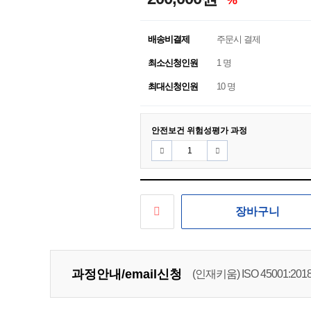
%
배송비결제
주문시 결제
최소신청인원
1 명
최대신청인원
10 명
안전보건 위험성평가 과정
장바구니
과정안내/email신청
(인재키움) ISO 45001:
(인재키움) 코어툴(Core Too