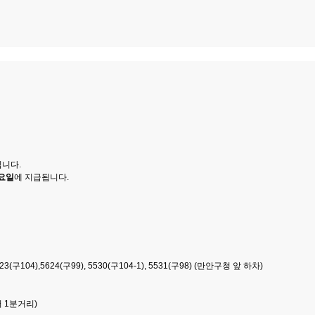
니다.
수요일
에 지급됩니다.
), 5623(구104),5624(구99), 5530(구104-1), 5531(구98) (만안구청 앞 하차)
 1분거리)