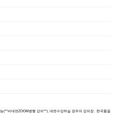
 가능(**비대면ZOOM병행 강의**), 대면수강하실 경우의 강의장 : 한국품질