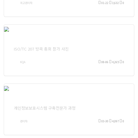
최고관리자
01-22
3,632
0
ISO/TC 207 방콕 총회 참가 사진
KQA
08-06
4,265
0
개인정보보호시스템 구축전문가 과정
관리자
03-30
4,097
0