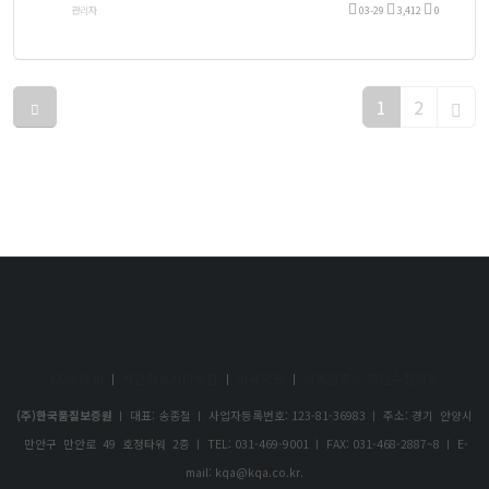
관리자
03-29
3,412
0
1
2
KQA-Mail
ㅣ
개인정보처리방침
ㅣ
이용약관
ㅣ
이메일주소 무단수집거부
(주)한국품질보증원
ㅣ 대표: 송종철 ㅣ 사업자등록번호: 123-81-36983 ㅣ 주소: 경기 안양시
만안구 만안로 49 호정타워 2층 ㅣ TEL: 031-469-9001 ㅣ FAX: 031-468-2887~8 ㅣ E-
mail: kqa@kqa.co.kr.