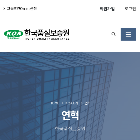
회원가입
로그인
교육훈련Online신청
HOME
KQA소개
연혁
연혁
한국품질보증원