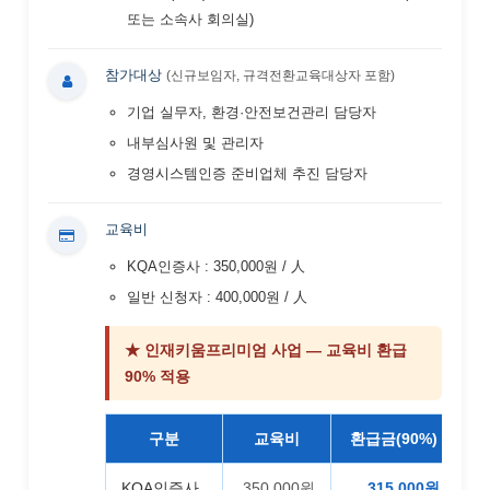
또는 소속사 회의실)
참가대상
(신규보임자, 규격전환교육대상자 포함)
기업 실무자, 환경·안전보건관리 담당자
내부심사원 및 관리자
경영시스템인증 준비업체 추진 담당자
교육비
KQA인증사 : 350,000원 / 人
일반 신청자 : 400,000원 / 人
★ 인재키움프리미엄 사업 — 교육비 환급
90% 적용
구분
교육비
환급금(90%)
3
KQA인증사
350,000원
315,000원