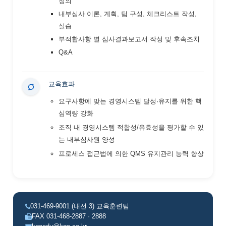
정의
내부심사 이론, 계획, 팀 구성, 체크리스트 작성,
실습
부적합사항 별 심사결과보고서 작성 및 후속조치
Q&A
교육효과
요구사항에 맞는 경영시스템 달성·유지를 위한 핵
심역량 강화
조직 내 경영시스템 적합성/유효성을 평가할 수 있
는 내부심사원 양성
프로세스 접근법에 의한 QMS 유지관리 능력 향상
031-469-9001 (내선 3) 교육훈련팀
FAX 031-468-2887 · 2888