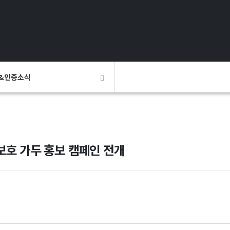
&인증소식
호 가두 홍보 캠페인 전개