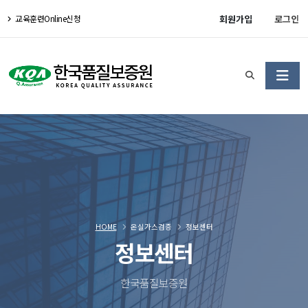
회원가입
로그인
교육훈련Online신청
HOME
온실가스검증
정보센터
정보센터
한국품질보증원