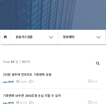
온실가스검증
정보센터
Total
80
건 7 페이지
[강원] 원주에 전국최초 기후변화 공원
07-14
관리자
10,864
0
기후변화 놔두면 2800조원 손실 피할 수 없어
07-14
관리자
10,772
0