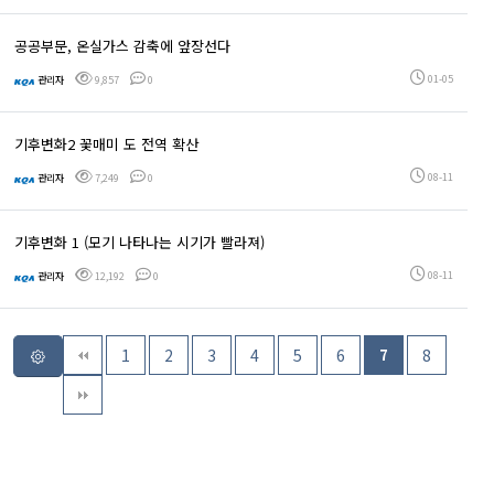
공공부문, 온실가스 감축에 앞장선다
01-05
관리자
9,857
0
기후변화2 꽃매미 도 전역 확산
08-11
관리자
7,249
0
기후변화 1 (모기 나타나는 시기가 빨라져)
08-11
관리자
12,192
0
1
2
3
4
5
6
7
8