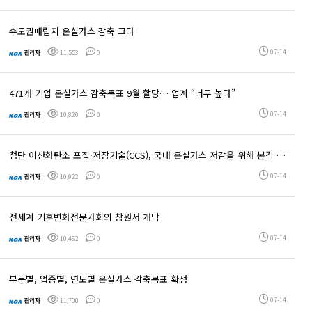
수도권매립지 온실가스 감축 크다
07-14
관리자
11,553
0
471개 기업 온실가스 감축목표 9월 할당… 업계 “너무 높다”
07-14
관리자
10,820
0
첨단 이산화탄소 포집·저장기술(CCS), 국내 온실가스 저감을 위해 본격 도입
07-14
관리자
10,922
0
전세계 기후변화전문가회의 창원서 개막
07-14
관리자
10,462
0
부문별, 업종별, 연도별 온실가스 감축목표 확정
07-14
관리자
11,700
0