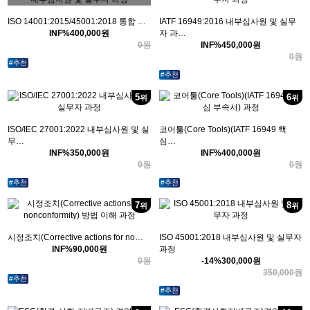
ISO 14001:2015/45001:2018 통합 …
IATF 16949:2016 내부심사원 및 실무
INF%
400,000
원
자 과…
원
INF%
450,000
원
0
원
0
#추천
#추천
5
6
위
위
ISO/IEC 27001:2022 내부심사원 및 실
코어툴(Core Tools)(IATF 16949 핵
무…
심…
INF%
350,000
원
INF%
400,000
원
원
원
0
0
#추천
#추천
7
8
위
위
시정조치(Corrective actions for no…
ISO 45001:2018 내부심사원 및 실무자
INF%
90,000
원
과정
원
-14%
300,000
원
0
원
350,000
#추천
#추천