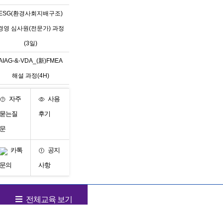
ESG(환경사회지배구조)
경영 심사원(전문가) 과정
(3일)
AIAG-&-VDA_(新)FMEA
해설 과정(4H)
자주
사용
묻는질
후기
문
카톡
공지
문의
사항
전체교육 보기