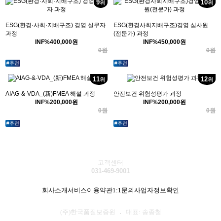
9
10
위
위
ESG(환경·사회·지배구조) 경영 실무자
ESG(환경사회지배구조)경영 심사원
과정
(전문가) 과정
INF%
400,000
원
INF%
450,000
원
원
원
0
0
#추천
#추천
11
12
위
위
AIAG-&-VDA_(新)FMEA 해설 과정
안전보건 위험성평가 과정
INF%
200,000
원
INF%
200,000
원
원
원
0
0
#추천
#추천
고객센터
031-469-9001
회사소개
서비스이용약관
1:1문의
사업자정보확인
(주)한국품질보증원
대표: 송종철